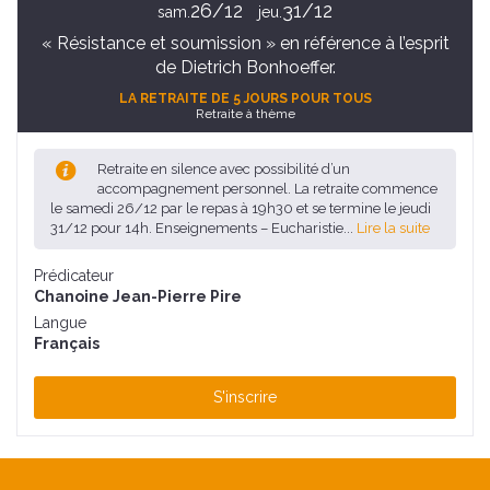
26/12
31/12
sam.
jeu.
« Résistance et soumission » en référence à l’esprit
de Dietrich Bonhoeffer.
LA RETRAITE DE 5 JOURS POUR TOUS
Retraite à thème
Retraite en silence avec possibilité d’un
accompagnement personnel. La retraite commence
le samedi 26/12 par le repas à 19h30 et se termine le jeudi
31/12 pour 14h. Enseignements – Eucharistie...
Lire la suite
Prédicateur
Chanoine Jean-Pierre Pire
Langue
Français
S'inscrire