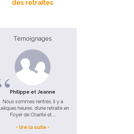
des retraites
Témoignages
Philippe et Jeanne
Mélanie, 33 ans
Nous sommes rentrés, il y a
C’est essentiel de prendre 6 
uelques heures, d’une retraite en
pour soi
Foyer de Charité et ...
voir la video
lire la suite