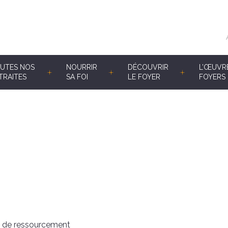
UTES NOS
NOURRIR
DÉCOUVRIR
L’ŒUVR
TRAITES
SA FOI
LE FOYER
FOYERS 
s, de ressourcement