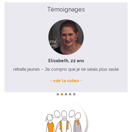
Témoignages
Elisabeth, 22 ans
n
retraite jeunes – J’ai compris que je ne serais plus seule
Je
voir la video