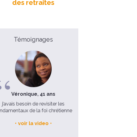
des retraites
Témoignages
Véronique, 41 ans
Père Michel, 49 ans
j’avais besoin de revisiter les
Ma retraite dans un Foyer
ndamentaux de la foi chrétienne
Charité est un moment char
dans l’année
voir la video
voir la video