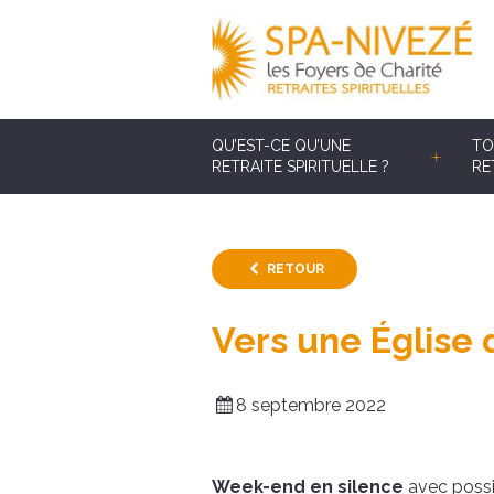
QU’EST-CE QU’UNE
TO
RETRAITE SPIRITUELLE ?
RE
RETOUR
Vers une Église 
8 septembre 2022
Week-end en silence
avec possi