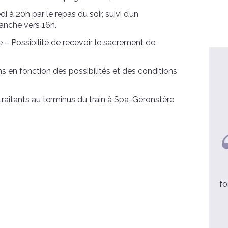
 20h par le repas du soir, suivi d’un
anche vers 16h.
 – Possibilité de recevoir le sacrement de
ns en fonction des possibilités et des conditions
traitants au terminus du train à Spa-Géronstère
Anne et Eric
Nous partons tous chargés à bloc
grâce à l’enseignement que nous
fo
avons reçu. Nous sommes ...
lire la suite