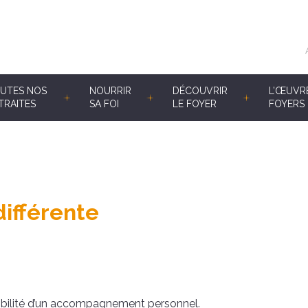
UTES NOS
NOURRIR
DÉCOUVRIR
L’ŒUVR
TRAITES
SA FOI
LE FOYER
FOYERS 
différente
bilité d’un accompagnement personnel.