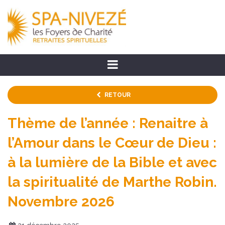
RETOUR
Thème de l’année : Renaitre à
l’Amour dans le Cœur de Dieu :
à la lumière de la Bible et avec
la spiritualité de Marthe Robin.
Novembre 2026