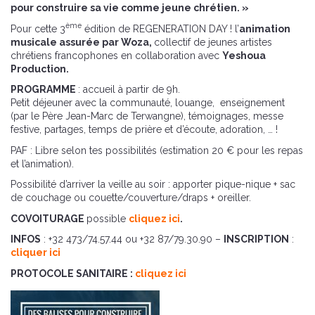
pour construire sa vie comme jeune chrétien. »
ème
Pour cette 3
édition de REGENERATION DAY ! l’
animation
musicale assurée par Woza,
collectif de jeunes artistes
chrétiens francophones en collaboration avec
Yeshoua
Production.
PROGRAMME
: accueil à partir de 9h.
Petit déjeuner avec la communauté, louange, enseignement
(par le Père Jean-Marc de Terwangne), témoignages, messe
festive, partages, temps de prière et d’écoute, adoration, … !
PAF : Libre selon tes possibilités (estimation 20 € pour les repas
et l’animation).
Possibilité d’arriver la veille au soir : apporter pique-nique + sac
de couchage ou couette/couverture/draps + oreiller.
COVOITURAGE
possible
cliquez ici
.
INFOS
: +32 473/74.57.44 ou +32 87/79.30.90 –
INSCRIPTION
:
cliquer ici
PROTOCOLE SANITAIRE :
cliquez ici