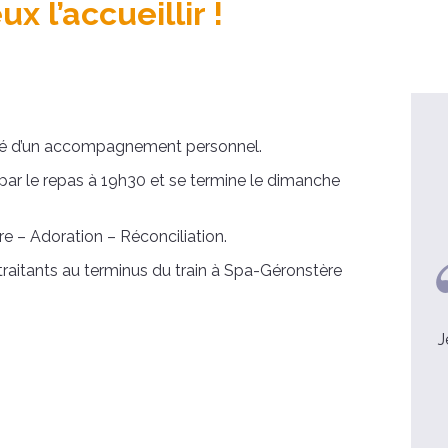
x l’accueillir !
lité d’un accompagnement personnel.
par le repas à 19h30 et se termine le dimanche
re – Adoration – Réconciliation.
traitants au terminus du train à Spa-Géronstère
Côme et Gwénaëlle
Des vacances familiales qui
J
comptent TRIPLE !
voir la video