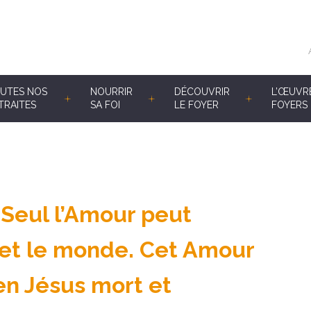
UTES NOS
NOURRIR
DÉCOUVRIR
L’ŒUVR
TRAITES
SA FOI
LE FOYER
FOYERS 
 Seul l’Amour peut
et le monde. Cet Amour
en Jésus mort et