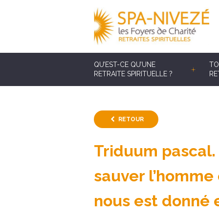
QU’EST-CE QU’UNE
TO
RETRAITE SPIRITUELLE ?
RE
RETOUR
Triduum pascal.
sauver l’homme 
nous est donné 