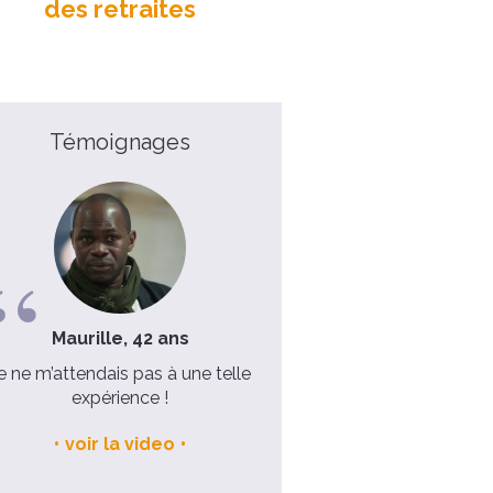
des retraites
Témoignages
Maurille, 42 ans
Sophie, 55 ans
e ne m’attendais pas à une telle
Une véritable conversio
expérience !
voir la video
voir la video