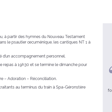
ieu, à partir des hymnes du Nouveau Testament
; dans le psautier œcuménique, les cantiques NT 1 à
lité d’un accompagnement personnel.
le repas à 19h30 et se termine le dimanche pour
Hervé, 48 ans
re – Adoration – Réconciliation.
Merci pour cet accueil simple et
traitants au terminus du train à Spa-Géronstère
chaleureux qui nous a permis de
fo
nous sentir bien ...
lire la suite