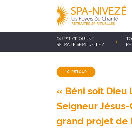
QU’EST-CE QU’UNE
TO
RETRAITE SPIRITUELLE ?
RE
RETOUR
« Béni soit Dieu
Seigneur Jésus-Ch
grand projet de