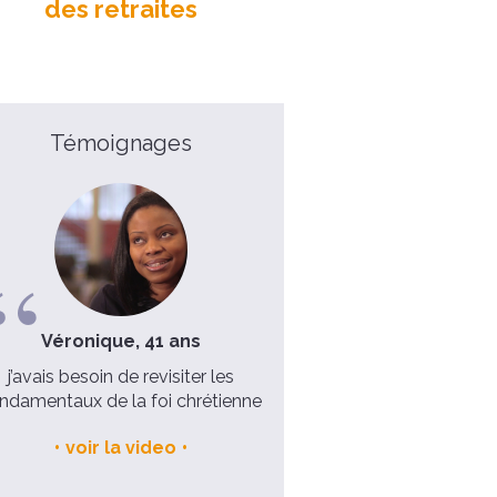
des retraites
Témoignages
Véronique, 41 ans
Sophie, 55 ans
j’avais besoin de revisiter les
Une véritable conversio
ndamentaux de la foi chrétienne
voir la video
voir la video