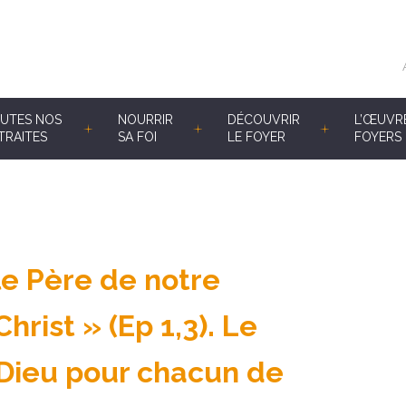
UTES NOS
NOURRIR
DÉCOUVRIR
L’ŒUVR
TRAITES
SA FOI
LE FOYER
FOYERS 
 le Père de notre
rist » (Ep 1,3). Le
 Dieu pour chacun de