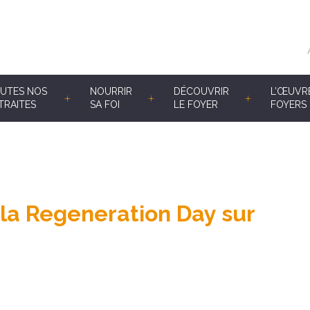
UTES NOS
NOURRIR
DÉCOUVRIR
L’ŒUVR
TRAITES
SA FOI
LE FOYER
FOYERS 
la Regeneration Day sur