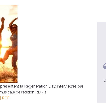
Marie, Brieuc, Madeleine
Les retraites jeunes, c’est juste
C
dingue !
 présentent la Regeneration Day, interviewés par
 musicale de l’édition RD 4 !
voir la video
 | RCF