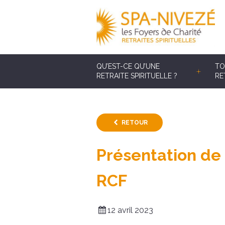
QU’EST-CE QU’UNE
TO
RETRAITE SPIRITUELLE ?
RE
RETOUR
Présentation de 
RCF
12 avril 2023