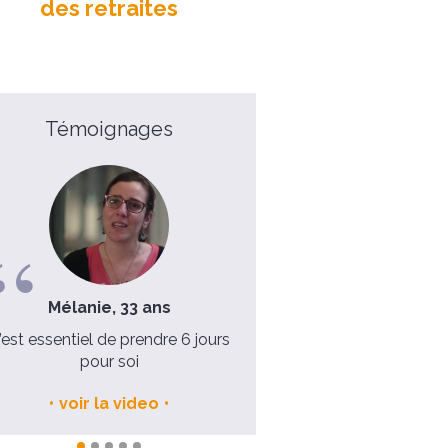
des retraites
Témoignages
Mélanie, 33 ans
Père Philippe, 38 ans
’est essentiel de prendre 6 jours
Retraite sacerdotale – Prêt
pour soi
allez-y !
voir la video
voir la video