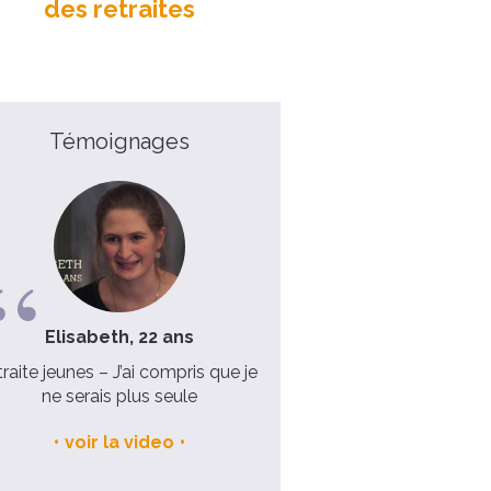
des retraites
Témoignages
Elisabeth, 22 ans
Mathilde, 33 ans
traite jeunes – J’ai compris que je
J’avais besoin d’un temps
ne serais plus seule
repos, de ressourcemen
voir la video
voir la video