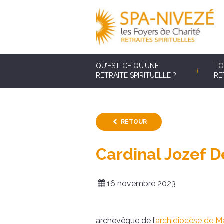
QU’EST-CE QU’UNE
TO
RETRAITE SPIRITUELLE ?
RE
RETOUR
Cardinal Jozef D
16 novembre 2023
archevêque de l’
archidiocèse de Ma