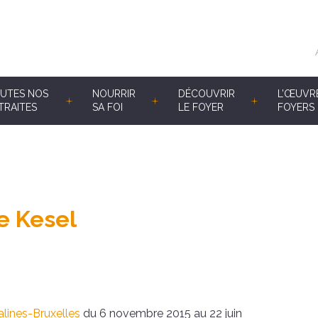
UTES NOS
NOURRIR
DÉCOUVRIR
L’ŒUVR
TRAITES
SA FOI
LE FOYER
FOYERS 
e Kesel
lines-Bruxelles
du
6 novembre 2015
au
22 juin