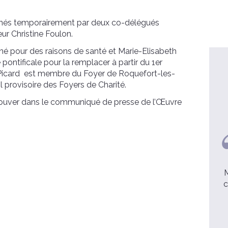
rnés temporairement par deux co-délégués
ur Christine Foulon.
né pour des raisons de santé et
Marie-Elisabeth
ntificale pour la remplacer à partir du 1er
Picard est membre du Foyer de Roquefort-les-
 provisoire des Foyers de Charité.
trouver dans le communiqué de presse de l’Œuvre
William, 65 ans
Chef d’entreprise, ma vie
M
professionnelle a été transformée
c
voir la video