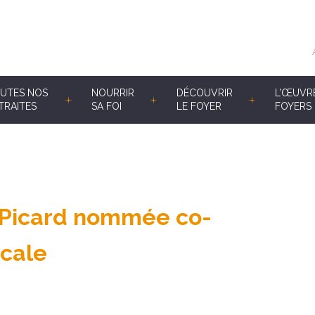
UTES NOS
NOURRIR
DÉCOUVRIR
L’ŒUVR
TRAITES
SA FOI
LE FOYER
FOYERS 
 Picard nommée co-
icale