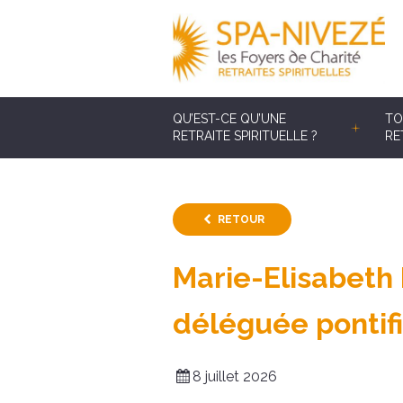
QU’EST-CE QU’UNE
TO
RETRAITE SPIRITUELLE ?
RE
RETOUR
Marie-Elisabeth
déléguée pontif
8 juillet 2026