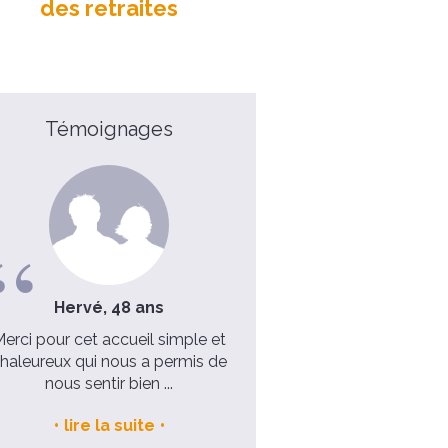
des retraites
Témoignages
Hervé, 48 ans
Père Philippe, 38 ans
erci pour cet accueil simple et
Retraite sacerdotale – Prêt
haleureux qui nous a permis de
allez-y !
nous sentir bien ...
voir la video
lire la suite