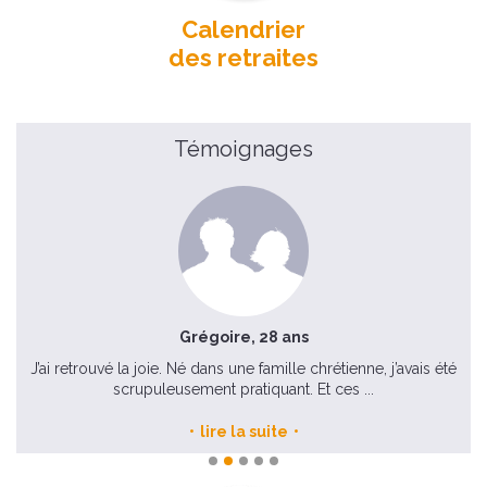
Calendrier
des retraites
Témoignages
Grégoire, 28 ans
J’ai retrouvé la joie. Né dans une famille chrétienne, j’avais été
J’a
scrupuleusement pratiquant. Et ces ...
lire la suite