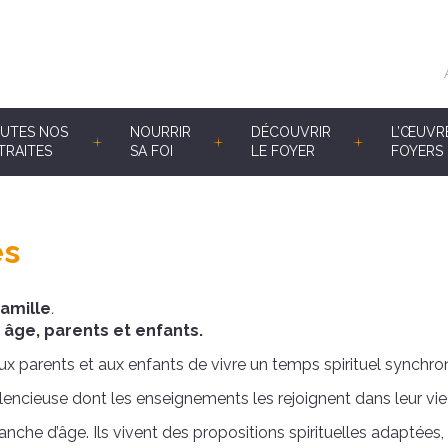
UTES NOS
NOURRIR
DÉCOUVRIR
L’ŒUVR
TRAITES
SA FOI
LE FOYER
FOYERS 
es
famille
.
 âge, parents et enfants.
aux parents et aux enfants de vivre un temps spirituel synchro
ilencieuse dont les enseignements les rejoignent dans leur vie
anche d’âge. Ils vivent des propositions spirituelles adapté