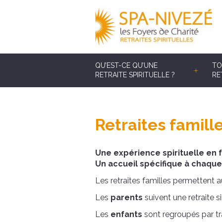
QU’EST-CE QU’UNE
TO
RETRAITE SPIRITUELLE ?
RE
Retraites famill
Une expérience spirituelle en 
Un accueil spécifique à chaque
Les retraites familles permettent 
Les
parents
suivent une retraite s
Les
enfants
sont regroupés par tr