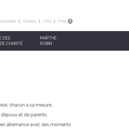
Actualités
Contact
FAQ
Prier
E DES
MARTHE
DE CHARITÉ
ROBIN
nisé, chacun à sa mesure.
 d’époux et de parents.
es, en alternance avec des moments