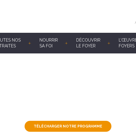
UTES NOS
NOURRIR
DÉCOUVRIR
L’ŒUVR
TRAITES
SA FOI
LE FOYER
FOYERS 
TÉLÉCHARGER NOTRE PROGRAMME