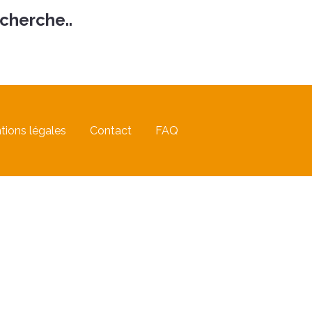
echerche..
tions légales
Contact
FAQ