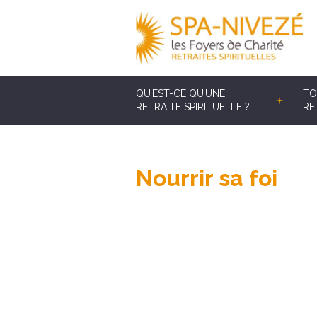
QU’EST-CE QU’UNE
TO
RETRAITE SPIRITUELLE ?
RE
Nourrir sa foi