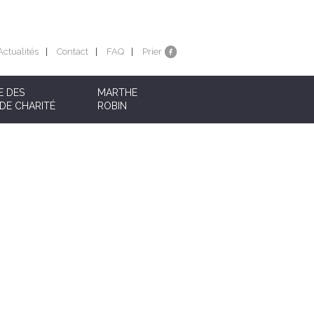
Actualités
Contact
FAQ
Prier
E DES
MARTHE
DE CHARITÉ
ROBIN